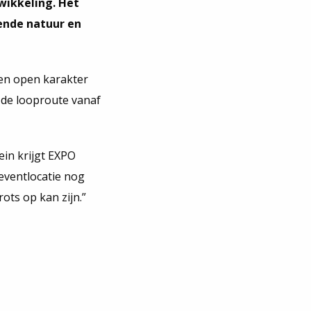
ikkeling. Het
ende natuur en
een open karakter
 de looproute vanaf
ein krijgt EXPO
eventlocatie nog
ots op kan zijn.”