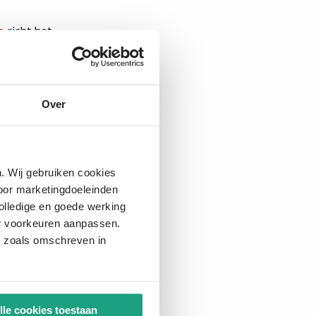
e
richt het
 elkaar afgestemd,
p Vijfhuizen en de
Over
sterdam creëren we
we zowel de
. Wij gebruiken cookies
voor marketingdoeleinden
olledige en goede werking
 uw voorkeuren aanpassen.
es zoals omschreven in
npak. Het
art daarna met de
lle cookies toestaan