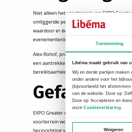
Niet alleen het voorterrein van EXPO Great
omliggende perceel opnieuw in en maakt het 
waardoor er één overzichtelijk gebied ontsta
evenementenlocatie.
Toestemming
Alex Rohof, projectmanager Recreatie Noord
een aantrekkelijke entree die bezoekers wel
Libéma maakt gebruik van c
bereikbaarheid als de kwaliteit van het gebie
Wij en derde partijen maken 
onder andere voor het bijhou
Gefaseerde
(bijvoorbeeld het afstemmen 
van de website. Door op ‘Zel
Door op ‘Accepteren en doorg
onze
Cookieverklaring
.
EXPO Greater Amsterdam en Recreatieschap 
voorterrein wordt vanaf eind juni vernieuwd
Weigeren
herinrichting van het aangrenzende gebied