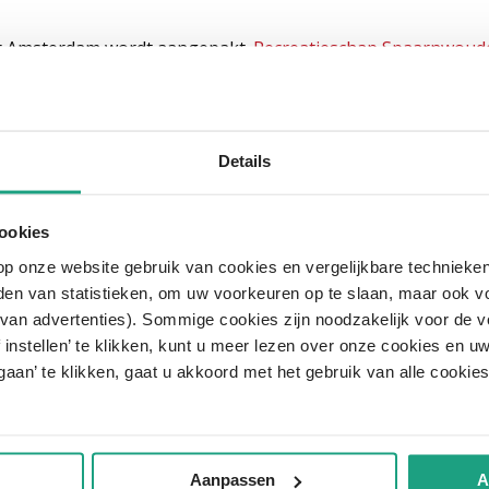
er Amsterdam wordt aangepakt.
Recreatieschap Spaarnwoud
open, bloemrijker en sociaal veiliger. De ontwerpen zijn op
at dat ook fungeert als fiets‑ en wandelroute tussen het dor
Details
-Holland:
“
Door samen op te trekken met EXPO Greater Am
kom heet en beter aansluit op de omgeving. Zo versterken 
ookies
d.”
op onze website gebruik van cookies en vergelijkbare technieken
den van statistieken, om uw voorkeuren op te slaan, maar ook 
 aanpak
van advertenties). Sommige cookies zijn noodzakelijk voor de v
f instellen’ te klikken, kunt u meer lezen over onze cookies en
aan’ te klikken, gaat u akkoord met het gebruik van alle cooki
Spaarnwoude kiezen voor een gezamenlijke, gefaseerde aa
 en begin november 2026 opgeleverd. Het recreatieschap st
Aanpassen
A
. Dat wordt in de komende jaren onder handen genomen.