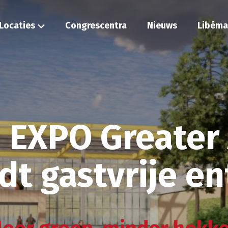
Locaties
Congrescentra
Nieuws
Libéma
n EXPO Greate
dt gastvrije en