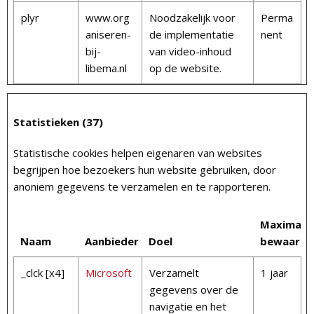
plyr
www.org
Noodzakelijk voor
Perma
aniseren-
de implementatie
nent
bij-
van video-inhoud
libema.nl
op de website.
Statistieken (37)
Statistische cookies helpen eigenaren van websites
begrijpen hoe bezoekers hun website gebruiken, door
anoniem gegevens te verzamelen en te rapporteren.
Maximale
Naam
Aanbieder
Doel
bewaarte
_clck [x4]
Microsoft
Verzamelt
1 jaar
gegevens over de
navigatie en het