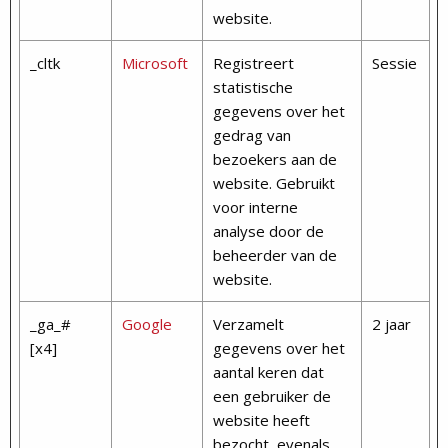
website.
_cltk
Microsoft
Registreert
Sessie
statistische
gegevens over het
gedrag van
bezoekers aan de
website. Gebruikt
voor interne
analyse door de
beheerder van de
website.
_ga_#
Google
Verzamelt
2 jaar
[x4]
gegevens over het
aantal keren dat
een gebruiker de
website heeft
bezocht, evenals