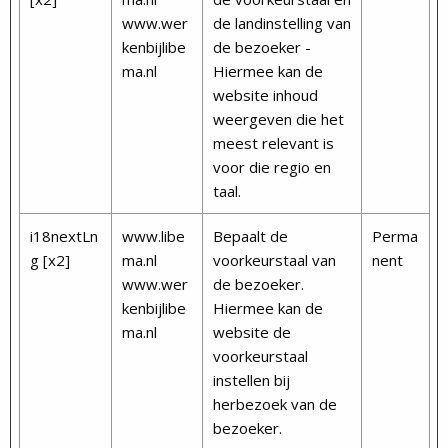
www.wer
de landinstelling van
kenbijlibe
de bezoeker -
ma.nl
Hiermee kan de
website inhoud
weergeven die het
meest relevant is
voor die regio en
taal.
i18nextLn
www.libe
Bepaalt de
Perma
g [x2]
ma.nl
voorkeurstaal van
nent
www.wer
de bezoeker.
kenbijlibe
Hiermee kan de
ma.nl
website de
voorkeurstaal
instellen bij
herbezoek van de
bezoeker.