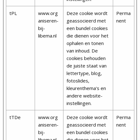
tPL
www.org
Deze cookie wordt
Perma
aniseren-
geassocieerd met
nent
bij-
een bundel cookies
libema.nl
die dienen voor het
ophalen en tonen
van inhoud. De
cookies behouden
de juiste staat van
lettertype, blog,
fotoslides,
kleurenthema's en
andere website-
instellingen.
tTDe
www.org
Deze cookie wordt
Perma
aniseren-
geassocieerd met
nent
bij-
een bundel cookies
libema.nl
die dienen voor het