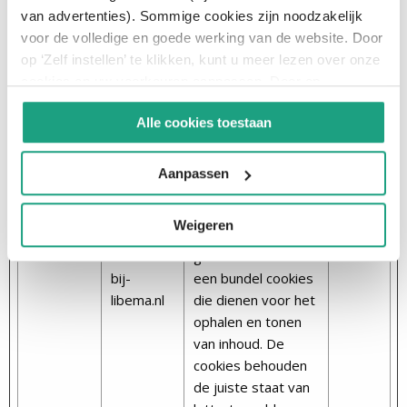
van advertenties). Sommige cookies zijn noodzakelijk
SERVERID
libema.car
Deze cookie wordt
Sessie
voor de volledige en goede werking van de website. Door
eer.emply
gebruikt om de
op ‘Zelf instellen’ te klikken, kunt u meer lezen over onze
.com
bezoeker aan een
cookies en uw voorkeuren aanpassen. Door op
specifieke server
‘Accepteren en doorgaan’ te klikken, gaat u akkoord met
toe te wijzen –
Alle cookies toestaan
het gebruik van alle cookies zoals omschreven in
deze functie is
onze
Cookieverklaring
.
nodig voor de
websitefunctionalit
Aanpassen
eit.
Weigeren
t3D
www.org
Deze cookie wordt
Perma
aniseren-
geassocieerd met
nent
bij-
een bundel cookies
libema.nl
die dienen voor het
ophalen en tonen
van inhoud. De
cookies behouden
de juiste staat van