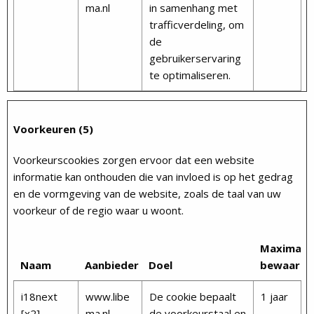
ma.nl
in samenhang met
trafficverdeling, om
de
gebruikerservaring
te optimaliseren.
Voorkeuren (5)
Voorkeurscookies zorgen ervoor dat een website
informatie kan onthouden die van invloed is op het gedrag
en de vormgeving van de website, zoals de taal van uw
voorkeur of de regio waar u woont.
Maximale
Naam
Aanbieder
Doel
bewaarte
i18next
www.libe
De cookie bepaalt
1 jaar
[x2]
ma.nl
de voorkeurstaal en