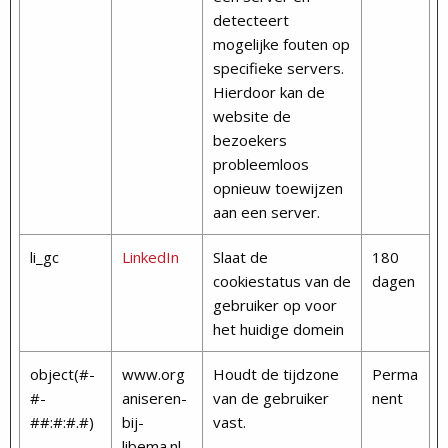
detecteert
mogelijke fouten op
specifieke servers.
Hierdoor kan de
website de
bezoekers
probleemloos
opnieuw toewijzen
aan een server.
li_gc
LinkedIn
Slaat de
180
cookiestatus van de
dagen
gebruiker op voor
het huidige domein
object(#-
www.org
Houdt de tijdzone
Perma
#-
aniseren-
van de gebruiker
nent
##:#:#.#)
bij-
vast.
libema.nl