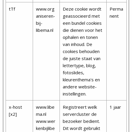
tTf
www.org
Deze cookie wordt
Perma
aniseren-
geassocieerd met
nent
bij-
een bundel cookies
libema.nl
die dienen voor het
ophalen en tonen
van inhoud. De
cookies behouden
de juiste staat van
lettertype, blog,
fotoslides,
kleurenthema's en
andere website-
instellingen.
x-host
www.libe
Registreert welk
1 jaar
[x2]
ma.nl
servercluster de
www.wer
bezoeker bedient.
kenbijlibe
Dit wordt gebruikt