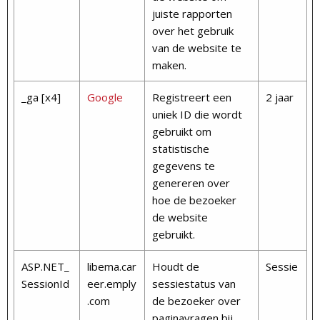
juiste rapporten
over het gebruik
van de website te
maken.
_ga [x4]
Google
Registreert een
2 jaar
uniek ID die wordt
gebruikt om
statistische
gegevens te
genereren over
hoe de bezoeker
de website
gebruikt.
ASP.NET_
libema.car
Houdt de
Sessie
SessionId
eer.emply
sessiestatus van
.com
de bezoeker over
paginavragen bij.