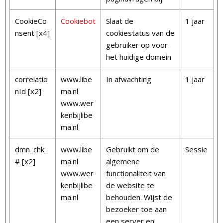
CookieCo
Cookiebot
Slaat de
1 jaar
nsent [x4]
cookiestatus van de
gebruiker op voor
het huidige domein
correlatio
www.libe
In afwachting
1 jaar
nId [x2]
ma.nl
www.wer
kenbijlibe
ma.nl
dmn_chk_
www.libe
Gebruikt om de
Sessie
# [x2]
ma.nl
algemene
www.wer
functionaliteit van
kenbijlibe
de website te
ma.nl
behouden. Wijst de
bezoeker toe aan
een server en