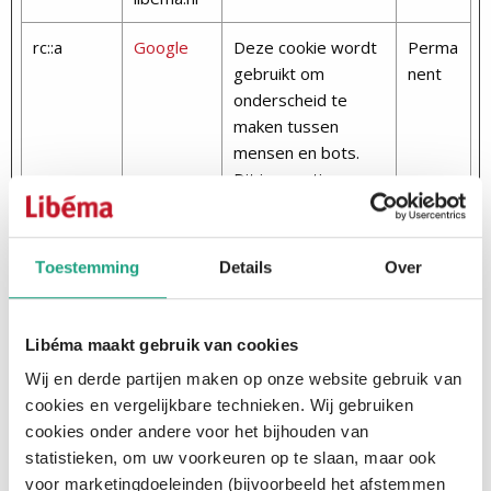
rc::a
Google
Deze cookie wordt
Perma
gebruikt om
nent
onderscheid te
maken tussen
mensen en bots.
Dit is gunstig voor
de website om
juiste rapporten
over het gebruik
Toestemming
Details
Over
van de website te
maken.
Libéma maakt gebruik van cookies
rc::c
Google
Deze cookie wordt
Sessie
Wij en derde partijen maken op onze website gebruik van
gebruikt om
cookies en vergelijkbare technieken. Wij gebruiken
onderscheid te
cookies onder andere voor het bijhouden van
maken tussen
statistieken, om uw voorkeuren op te slaan, maar ook
mensen en bots.
voor marketingdoeleinden (bijvoorbeeld het afstemmen