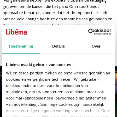
“Als gemeente hebben we exploitant Libéma de uitdaging
gegeven om de kansen die het pand Omnisport biedt
optimaal te benutten, zonder dat het de topsport schaadt.
Met de Velo Lounge heeft ze een mooie balans gevonden en
daar zijn we als gemeente Apeldoorn erg trots op.”
Lees verder onder de afbeeldingen
Toestemming
Details
Over
Libéma maakt gebruik van cookies
Wij en derde partijen maken op onze website gebruik van
cookies en vergelijkbare technieken. Wij gebruiken
cookies onder andere voor het bijhouden van
statistieken, om uw voorkeuren op te slaan, maar ook
voor marketingdoeleinden (bijvoorbeeld het afstemmen
van advertenties). Sommige cookies zijn noodzakelijk
voor de volledige en goede werking van de website. Door
op ‘Zelf instellen’ te klikken, kunt u meer lezen over onze